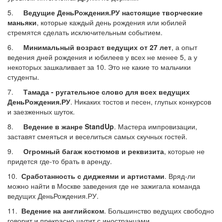
5.
Ведущие ДеньРождения.РУ настоящие творческие
маньяки
, которые каждый день рождения или юбилей
стремятся сделать исключительным событием.
6.
Минимальный возраст ведущих от 27 лет
, а опыт
ведения дней рождения и юбилеев у всех не менее 5, а у
некоторых зашкаливает за 10. Это не какие то мальчики
студенты.
7.
Тамада - ругательное слово для всех ведущих
ДеньРождения.РУ
. Никаких тостов и песен, глупых конкурсов
и заезженных шуток.
8.
Ведение в жанре StandUp
. Мастера импровизации,
заставят смеяться и веселиться самых скучных гостей.
9.
Огромный багаж костюмов и реквизита
, которые не
придется где-то брать в аренду.
10.
Сработанность с диджеями и артистами
. Вряд-ли
можно найти в Москве заведения где не зажигала команда
ведущих ДеньРождения.РУ.
11.
Ведение на английском
. Большинство ведущих свободно
говорит и прекрасно шутит с иностранцами.